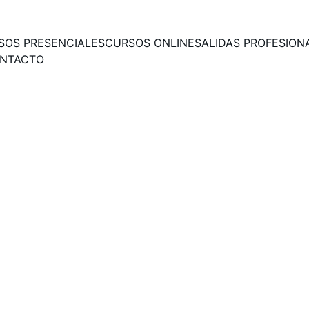
SOS PRESENCIALES
CURSOS ONLINE
SALIDAS PROFESION
NTACTO
iminología aplicada y Cie